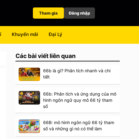
Tham gia
Đăng nhập
ố
Khuyến mãi
Đại Lý
Các bài viết liên quan
66b là gì? Phân tích nhanh và chi
tiết
66b: Phân tích và ứng dụng của mô
hình ngôn ngữ quy mô 66 tỷ tham
số
66B: mô hình ngôn ngữ 66 tỷ tham
số và những gì nó có thể làm