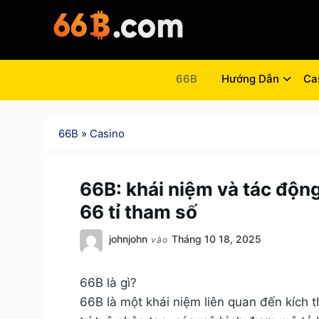
Nhảy
Tìm
đến
kiếm
nội
cho:
dung
66B
Hướng Dẫn
Ca
66B
»
Casino
66B: khái niệm và tác độn
66 tỉ tham số
johnjohn
Tháng 10 18, 2025
vào
66B là gì?
66B là một khái niệm liên quan đến kích 