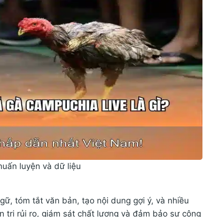
huấn luyện và dữ liệu
ngữ, tóm tắt văn bản, tạo nội dung gợi ý, và nhiều
 trị rủi ro, giám sát chất lượng và đảm bảo sự công