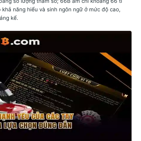
 bằng số lượng tham số; 66B ám chỉ khoảng 66 tỉ
 khả năng hiểu và sinh ngôn ngữ ở mức độ cao,
đáng kể.