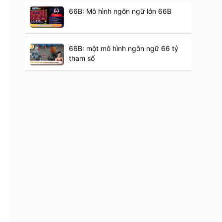
66B: Mô hình ngôn ngữ lớn 66B
66B: một mô hình ngôn ngữ 66 tỷ
tham số