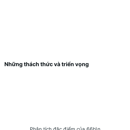
\n
Trong thực tế, 66b có thể được triển khai trong giáo
dục, y tế, tài chính và truyền thông, nơi cần một
khung làm việc có thể tùy chỉnh và tích hợp nhanh
chóng.
\n\n
Những thách thức và triển vọng
\n
Những thách thức bao gồm tính bảo mật, chi phí
triển khai và việc duy trì hiệu suất theo thời gian.
Tuy nhiên, triển vọng của 66b vẫn rộng mở nếu
cộng đồng phát triển duy trì sự minh bạch và hợp
tác.
" width="800" height="440" layout="responsive">
Phân tích đặc điểm của 66b\n