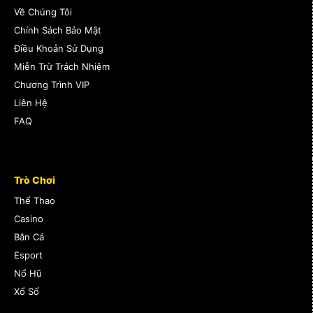
Về Chúng Tôi
Chính Sách Bảo Mật
Điều Khoản Sử Dụng
Miễn Trừ Trách Nhiệm
Chương Trình VIP
Liên Hệ
FAQ
Trò Chơi
Thể Thao
Casino
Bắn Cá
Esport
Nổ Hũ
Xổ Số