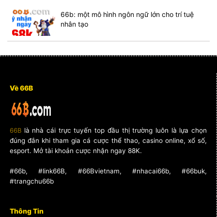
66b: một mô hình ngôn ngữ lớn cho trí tuệ
nhân tạo
Về 66B
66B
là nhà cái trực tuyến top đầu thị trường luôn là lựa chọn
đúng đắn khi tham gia cá cược thể thao, casino online, xổ số,
esport. Mở tài khoản cược nhận ngay 88K.
#66b, #link66B, #66Bvietnam, #nhacai66b, #66buk,
#trangchu66b
Thông Tin