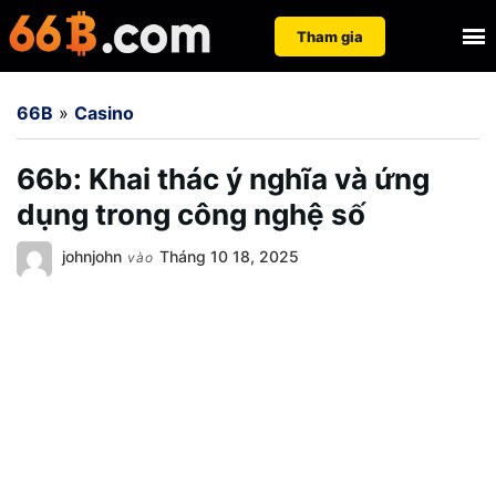
Nhảy
Tìm
Tham gia
đến
kiếm
nội
cho:
66B
»
Casino
dung
66b: Khai thác ý nghĩa và ứng
dụng trong công nghệ số
johnjohn
Tháng 10 18, 2025
vào
Thách thức gồm sự phức tạp kỹ thuật, yêu cầu về
tài nguyên và sự chấp thuận của người dùng. Tuy
nhiên, 66b mang lại cơ hội tăng cường bảo mật, tối
ưu hoá vận hành và mở ra các hệ sinh thái số mới.
\n
Tương lai của 66b
\n