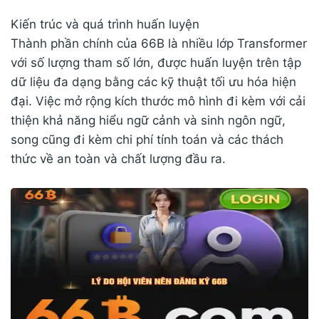
Kiến trúc và quá trình huấn luyện
Thành phần chính của 66B là nhiều lớp Transformer
với số lượng tham số lớn, được huấn luyện trên tập
dữ liệu đa dạng bằng các kỹ thuật tối ưu hóa hiện
đại. Việc mở rộng kích thước mô hình đi kèm với cải
thiện khả năng hiểu ngữ cảnh và sinh ngôn ngữ,
song cũng đi kèm chi phí tính toán và các thách
thức về an toàn và chất lượng đầu ra.