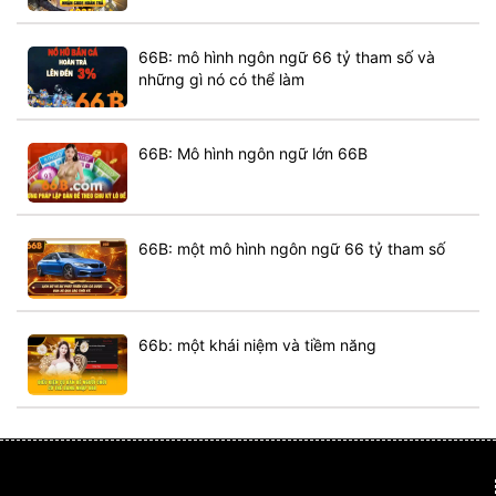
66B: mô hình ngôn ngữ 66 tỷ tham số và
những gì nó có thể làm
66B: Mô hình ngôn ngữ lớn 66B
66B: một mô hình ngôn ngữ 66 tỷ tham số
66b: một khái niệm và tiềm năng