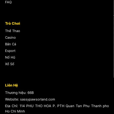
FAQ
Trò Chơi
Thể Thao
Casino
Bắn Cá
Esport
Nổ Hũ
Xổ Số
Liên Hệ
Thương hiệu: 66B
Website:
sassypawsorland.com
Địa Chỉ:
114 PHU THO HOA P. PTH Quan Tan Phu Thanh pho
Ho Chi Minh