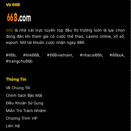
Về 66B
66B
là nhà cái trực tuyến top đầu thị trường luôn là lựa chọn
đúng đắn khi tham gia cá cược thể thao, casino online, xổ số,
esport. Mở tài khoản cược nhận ngay 88K.
#66b, #link66B, #66Bvietnam, #nhacai66b, #66buk,
#trangchu66b
Thông Tin
Về Chúng Tôi
Chính Sách Bảo Mật
Điều Khoản Sử Dụng
Miễn Trừ Trách Nhiệm
Chương Trình VIP
Liên Hệ