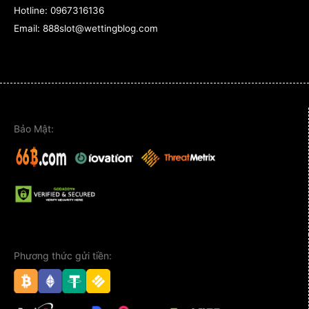
Hotline:
0967316136
Email: 888slot@wettingblog.com
Bảo Mật:
Phương thức gửi tiền: