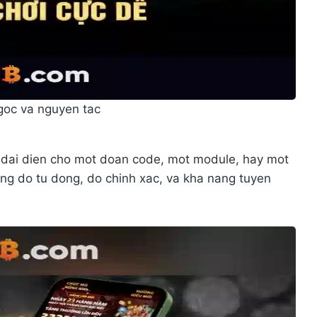
goc va nguyen tac
e dai dien cho mot doan code, mot module, hay mot
ang do tu dong, do chinh xac, va kha nang tuyen