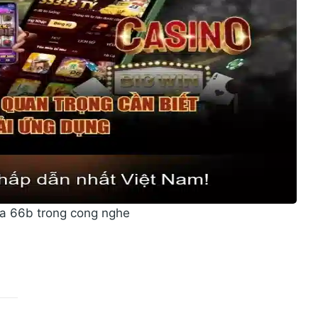
a 66b trong cong nghe