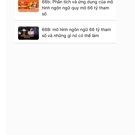
66b: Phân tích và ứng dụng của mô
hình ngôn ngữ quy mô 66 tỷ tham
số
66B: mô hình ngôn ngữ 66 tỷ tham
số và những gì nó có thể làm