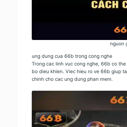
nguon 
ung dung cua 66b trong cong nghe
Trong cac linh vuc cong nghe, 66b co th
bo dieu khien. Viec hieu ro ve 66b giup t
chinh cho cac ung dung phan mem.