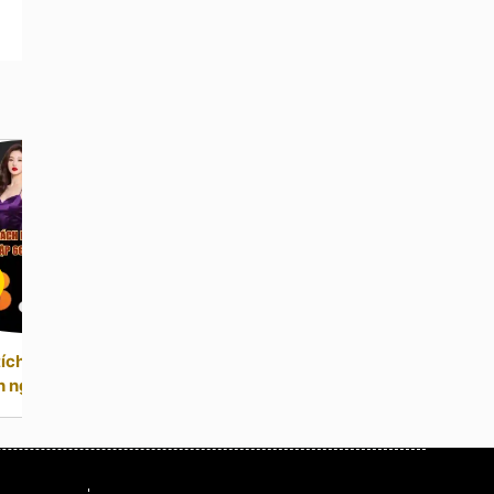
tích và ứng dụng
66B: mô hình ngôn ngữ 66 tỷ
66B:
h ngôn ngữ quy
tham số và những gì nó có
66B
ham số
thể làm