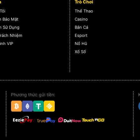
n
Trò Chơi
Tôi
Thể Thao
h Bảo Mật
Casino
n Sử Dụng
Bắn Cá
Trách Nhiệm
Esport
ình VIP
Nổ Hũ
Xổ Số
Phương thức gửi tiền:
K