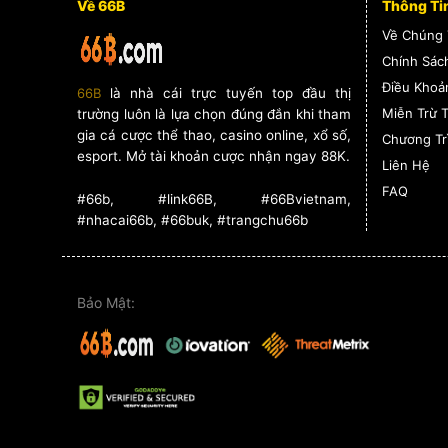
Về 66B
Thông Ti
Về Chúng 
Chính Sác
Điều Khoả
66B
là nhà cái trực tuyến top đầu thị
Miễn Trừ 
trường luôn là lựa chọn đúng đắn khi tham
gia cá cược thể thao, casino online, xổ số,
Chương Tr
esport. Mở tài khoản cược nhận ngay 88K.
Liên Hệ
FAQ
#66b, #link66B, #66Bvietnam,
#nhacai66b, #66buk, #trangchu66b
Bảo Mật: