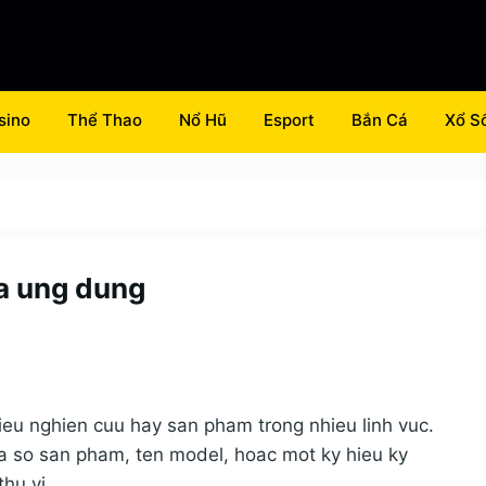
sino
Thể Thao
Nổ Hũ
Esport
Bắn Cá
Xổ S
va ung dung
ieu nghien cuu hay san pham trong nhieu linh vuc.
a so san pham, ten model, hoac mot ky hieu ky
hu vi.