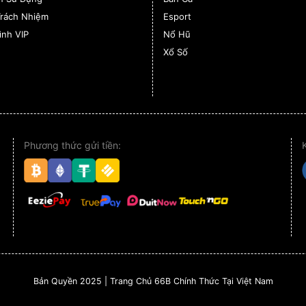
Trách Nhiệm
Esport
ình VIP
Nổ Hũ
Xổ Số
Phương thức gửi tiền:
K
Bản Quyền 2025 | Trang Chủ 66B Chính Thức Tại Việt Nam