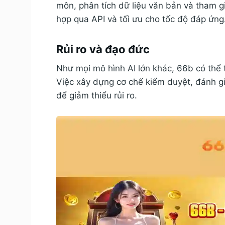
môn, phân tích dữ liệu văn bản và tham gi
hợp qua API và tối ưu cho tốc độ đáp ứng
Rủi ro và đạo đức
Như mọi mô hình AI lớn khác, 66b có thể t
Việc xây dựng cơ chế kiểm duyệt, đánh g
để giảm thiểu rủi ro.