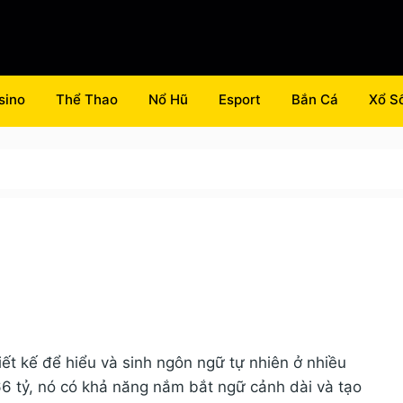
sino
Thể Thao
Nổ Hũ
Esport
Bắn Cá
Xổ S
ết kế để hiểu và sinh ngôn ngữ tự nhiên ở nhiều
 66 tỷ, nó có khả năng nắm bắt ngữ cảnh dài và tạo