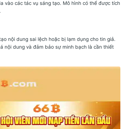
a vào các tác vụ sáng tạo. Mô hình có thể được tích
.
ạo nội dung sai lệch hoặc bị lạm dụng cho tin giả.
iá nội dung và đảm bảo sự minh bạch là cần thiết