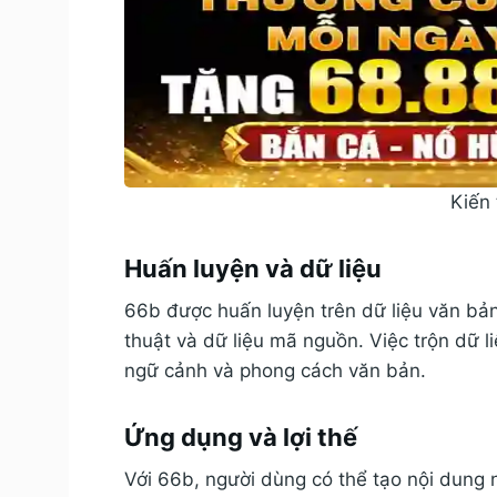
Kiến 
Huấn luyện và dữ liệu
66b được huấn luyện trên dữ liệu văn bản 
thuật và dữ liệu mã nguồn. Việc trộn dữ l
ngữ cảnh và phong cách văn bản.
Ứng dụng và lợi thế
Với 66b, người dùng có thể tạo nội dung nh