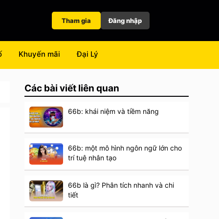
Tham gia
Đăng nhập
ố
Khuyến mãi
Đại Lý
Các bài viết liên quan
66b: khái niệm và tiềm năng
66b: một mô hình ngôn ngữ lớn cho
trí tuệ nhân tạo
66b là gì? Phân tích nhanh và chi
tiết