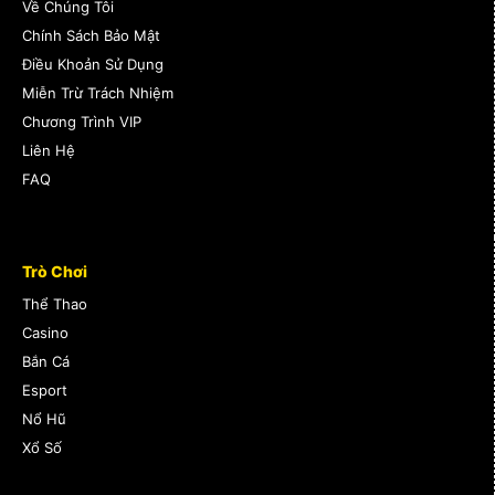
Về Chúng Tôi
Chính Sách Bảo Mật
Điều Khoản Sử Dụng
Miễn Trừ Trách Nhiệm
Chương Trình VIP
Liên Hệ
FAQ
Trò Chơi
Thể Thao
Casino
Bắn Cá
Esport
Nổ Hũ
Xổ Số