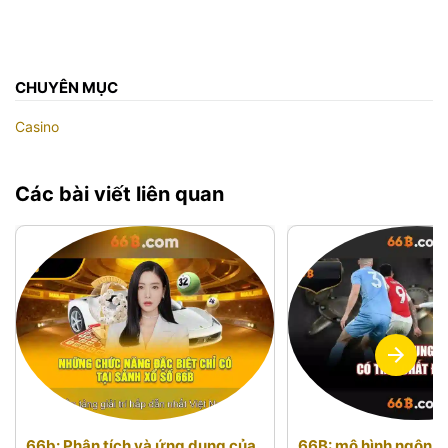
CHUYÊN MỤC
Casino
Các bài viết liên quan
66b: Phân tích và ứng dụng của
66B: mô hình ngôn n