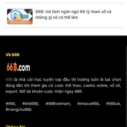
66B: mô hình ngôn ngữ 66 tỷ tham số và
những gì nó có thể làm
Về 66B
66B
là nhà cái trực tuyến top đầu thị trường luôn là lựa chọn
đúng đắn khi tham gia cá cược thể thao, casino online, xổ số,
esport. Mở tài khoản cược nhận ngay 88K.
#66b, #link66B, #66Bvietnam, #nhacai66b, #66buk,
#trangchu66b
Thông Tin