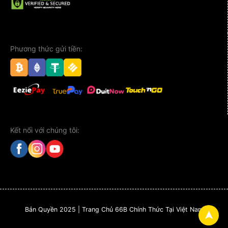
Phương thức gửi tiền:
Kết nối với chúng tôi:
Bản Quyền 2025 | Trang Chủ 66B Chính Thức Tại Việt Nam
➤