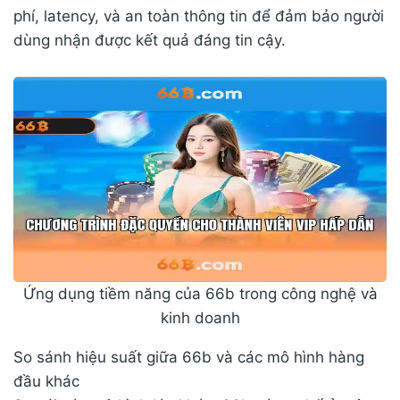
phí, latency, và an toàn thông tin để đảm bảo người
dùng nhận được kết quả đáng tin cậy.
Ứng dụng tiềm năng của 66b trong công nghệ và
kinh doanh
So sánh hiệu suất giữa 66b và các mô hình hàng
đầu khác