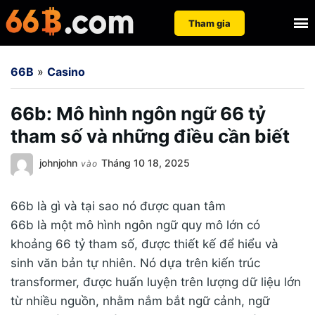
Nhảy
Tìm
Tham gia
đến
kiếm
nội
cho:
66B
»
Casino
dung
66b: Mô hình ngôn ngữ 66 tỷ
tham số và những điều cần biết
johnjohn
Tháng 10 18, 2025
vào
66b là gì và tại sao nó được quan tâm
66b là một mô hình ngôn ngữ quy mô lớn có
khoảng 66 tỷ tham số, được thiết kế để hiểu và
sinh văn bản tự nhiên. Nó dựa trên kiến trúc
transformer, được huấn luyện trên lượng dữ liệu lớn
từ nhiều nguồn, nhằm nắm bắt ngữ cảnh, ngữ