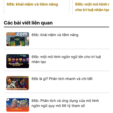
66b: khái niệm và tiềm năng
66b: một mô hình ng
cho trí tuệ nhân tạo
Các bài viết liên quan
66b: khái niệm và tiềm năng
66b: một mô hình ngôn ngữ lớn cho trí tuệ
nhân tạo
66b là gì? Phân tích nhanh và chi tiết
66b: Phân tích và ứng dụng của mô hình
ngôn ngữ quy mô 66 tỷ tham số