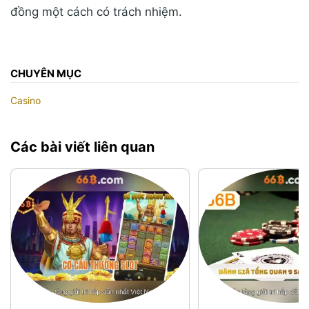
đồng một cách có trách nhiệm.
CHUYÊN MỤC
Casino
Các bài viết liên quan