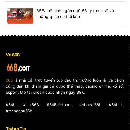
66B: mô hình ngôn ngữ 66 tỷ tham số và
những gì nó có thể làm
Về 66B
66B
là nhà cái trực tuyến top đầu thị trường luôn là lựa chọn
đúng đắn khi tham gia cá cược thể thao, casino online, xổ số,
esport. Mở tài khoản cược nhận ngay 88K.
#66b, #link66B, #66Bvietnam, #nhacai66b, #66buk,
#trangchu66b
Thông Tin