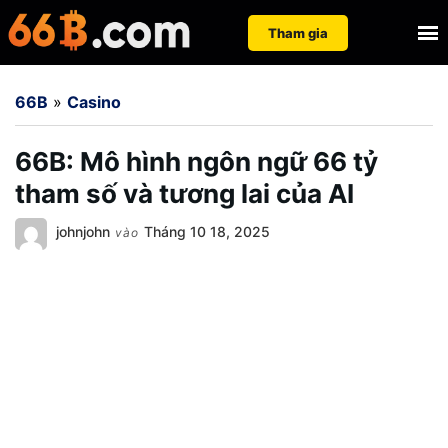
Nhảy
Tìm
Tham gia
đến
kiếm
nội
cho:
66B
»
Casino
dung
66B: Mô hình ngôn ngữ 66 tỷ
tham số và tương lai của AI
johnjohn
Tháng 10 18, 2025
vào
Những thách thức chính bao gồm chi phí tính toán,
tiêu thụ năng lượng, và nguy cơ sai lệch thông tin
nếu dữ liệu huấn luyện chứa thiên vị hoặc sai lệch.
Để tối ưu hóa lợi ích, cần có sự cân nhắc giữa hiệu
suất và tính an toàn, cùng với các phương pháp
đánh giá đáng tin cậy và các biện pháp kiểm soát