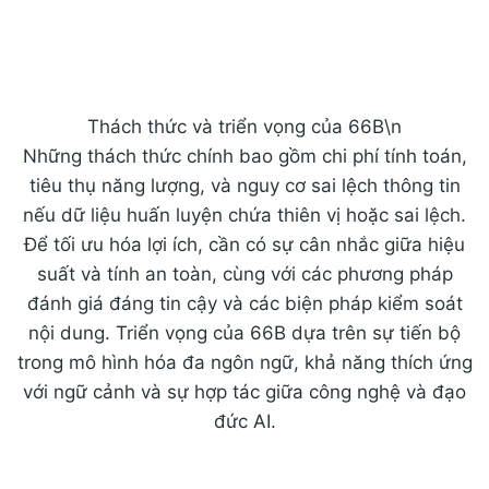
trong mô hình hóa đa ngôn ngữ, khả năng thích ứng
với ngữ cảnh và sự hợp tác giữa công nghệ và đạo
đức AI.
" width="800" height="440" layout="responsive">
Thách thức và triển vọng của 66B\n
Những thách thức chính bao gồm chi phí tính toán,
tiêu thụ năng lượng, và nguy cơ sai lệch thông tin
nếu dữ liệu huấn luyện chứa thiên vị hoặc sai lệch.
Để tối ưu hóa lợi ích, cần có sự cân nhắc giữa hiệu
suất và tính an toàn, cùng với các phương pháp
đánh giá đáng tin cậy và các biện pháp kiểm soát
nội dung. Triển vọng của 66B dựa trên sự tiến bộ
trong mô hình hóa đa ngôn ngữ, khả năng thích ứng
với ngữ cảnh và sự hợp tác giữa công nghệ và đạo
đức AI.